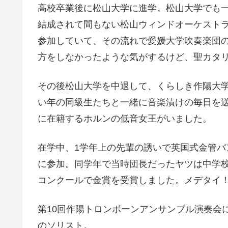
高校卒業後に松山大学に進学。松山大学でも
結成されて間もない松山ウィンドオーケスト
参加していて、その流れで愛媛大学吹奏楽団
方をしなかったような気がするけど、聖カタ
その後松山大学を中退して、くらしき作陽大
い年の同級生たちと一緒に音楽漬けの毎日を
に在籍するホルンの低音女王がいました。
在学中、1学年上の先輩の誘いで英国式金管バンドサ
に参加。同学年で当時団長だったヤツは中学
コンクールで金賞を受賞しました。メデタイ
第10回作陽トロンボーンアンサンブル演奏会においてTho
のソリスト。